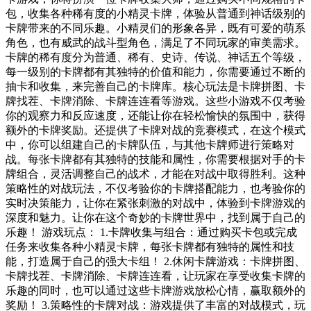
包，收集各种稀有度的小精灵卡牌，体验从普通到神话级别的
卡牌带来的不同乐趣。小精灵们的形象各异，既有可爱的萌系
角色，也有威武的战斗型角色，满足了不同玩家的审美需求。
卡牌的稀有度分为普通、稀有、史诗、传说、神话五个等级，
每一级别的卡牌都有其独特的价值和能力，你需要通过不断的
抽卡和收集，来完善自己的卡牌库。核心玩法是卡牌拼图、卡
牌找茬、卡牌消除、卡牌连连看等游戏。这些小游戏不仅考验
你的观察力和反应速度，还能让你在轻松愉快的氛围中，获得
额外的卡牌奖励。还提供了卡牌对战的竞赛模式，在这个模式
中，你可以组建自己的卡牌队伍，与其他卡牌师进行策略对
战。每张卡牌都有其独特的技能和属性，你需要根据对手的卡
牌组合，灵活调整自己的战术，才能在对战中取得胜利。这种
策略性的对战玩法，不仅考验你的卡牌搭配能力，也考验你的
实时决策能力，让你在紧张刺激的对战中，体验到卡牌游戏的
深度和魅力。让你在这个奇妙的卡牌世界中，找到属于自己的
乐趣！ 游戏玩点： 1.卡牌收集与组合：通过购买卡包或完成
任务来收集各种小精灵卡牌，每张卡牌都有独特的属性和技
能，打造属于自己的强大卡组！ 2.休闲卡牌游戏：卡牌拼图、
卡牌找茬、卡牌消除、卡牌连连看，让玩家在享受收集卡牌的
乐趣的同时，也可以通过这些卡牌游戏放松心情，赢取额外的
奖励！ 3.策略性的卡牌对战：游戏提供了丰富的对战模式，玩