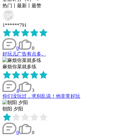
热门
丨
最新
丨
最赞
1******791
0
0
好玩儿广告有点多。
麻烦你菜就多练
4
3
你们没玩过，求别乱说！他非常好玩
朝阳 夕阳
0
0