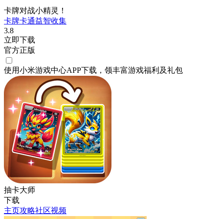
卡牌对战小精灵！
卡牌
卡通
益智
收集
3.8
立即下载
官方正版
使用小米游戏中心APP
下载
，领丰富游戏
福利
及
礼包
抽卡大师
下载
主页
攻略
社区
视频