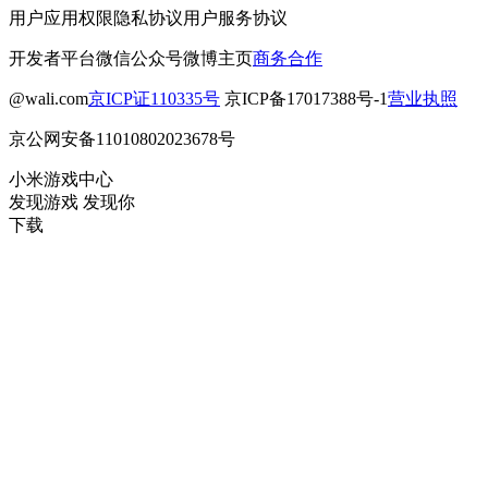
用户应用权限
隐私协议
用户服务协议
开发者平台
微信公众号
微博主页
商务合作
@wali.com
京ICP证110335号
京ICP备17017388号-1
营业执照
京公网安备11010802023678号
小米游戏中心
发现游戏 发现你
下载