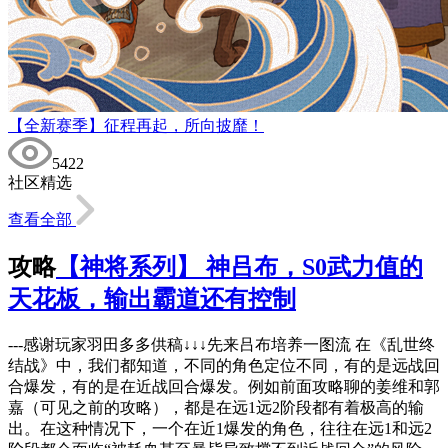
【全新赛季】征程再起，所向披靡！
5422
社区精选
查看全部
攻略
【神将系列】 神吕布，S0武力值的
天花板，输出霸道还有控制
---感谢玩家羽田多多供稿↓↓↓先来吕布培养一图流 在《乱世终
结战》中，我们都知道，不同的角色定位不同，有的是远战回
合爆发，有的是在近战回合爆发。例如前面攻略聊的姜维和郭
嘉（可见之前的攻略），都是在远1远2阶段都有着极高的输
出。在这种情况下，一个在近1爆发的角色，往往在远1和远2