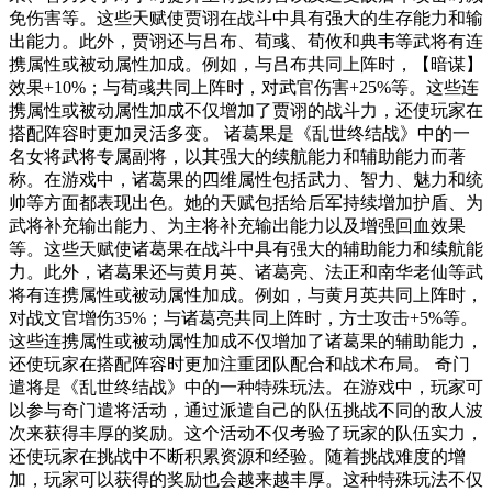
免伤害等。这些天赋使贾诩在战斗中具有强大的生存能力和输
出能力。此外，贾诩还与吕布、荀彧、荀攸和典韦等武将有连
携属性或被动属性加成。例如，与吕布共同上阵时，【暗谋】
效果+10%；与荀彧共同上阵时，对武官伤害+25%等。这些连
携属性或被动属性加成不仅增加了贾诩的战斗力，还使玩家在
搭配阵容时更加灵活多变。 诸葛果是《乱世终结战》中的一
名女将武将专属副将，以其强大的续航能力和辅助能力而著
称。在游戏中，诸葛果的四维属性包括武力、智力、魅力和统
帅等方面都表现出色。她的天赋包括给后军持续增加护盾、为
武将补充输出能力、为主将补充输出能力以及增强回血效果
等。这些天赋使诸葛果在战斗中具有强大的辅助能力和续航能
力。此外，诸葛果还与黄月英、诸葛亮、法正和南华老仙等武
将有连携属性或被动属性加成。例如，与黄月英共同上阵时，
对战文官增伤35%；与诸葛亮共同上阵时，方士攻击+5%等。
这些连携属性或被动属性加成不仅增加了诸葛果的辅助能力，
还使玩家在搭配阵容时更加注重团队配合和战术布局。 奇门
遣将是《乱世终结战》中的一种特殊玩法。在游戏中，玩家可
以参与奇门遣将活动，通过派遣自己的队伍挑战不同的敌人波
次来获得丰厚的奖励。这个活动不仅考验了玩家的队伍实力，
还使玩家在挑战中不断积累资源和经验。随着挑战难度的增
加，玩家可以获得的奖励也会越来越丰厚。这种特殊玩法不仅