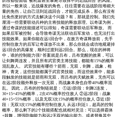
阶段都会面临“被耗血甚至暴毙导致撑不到近战回合”的风险。
所以一般来说，近战爆发的角色，往往需要在远战阶段堆砌大
量的免伤，让自己活到近战回合，才能完成反杀，那么有没有
比免伤更好的方式去解决这个问题？有，那就是控制。我们先
厘清一些需要联动兵种的主将技能的释放原理。以奇谋为例，
通过奇谋的技能描述可以得知，奇谋需要联动后军释放。 而
如果后军被控制，会导致奇谋无法联动后军发动，也无法打出
技能效果。如果你能在远1回合中，在敌方奇谋释放前，先手
控制住敌方的后军让奇谋放不出来，那么你就会成功地规避掉
远1回合的高爆发，顺利过渡到远2回合。那么，现在的神将
中，谁的控制能力强? 答案就是吕布，吕布觉醒的效果，可以
让剑舞两连发，并且所有武官类主将技能，都能有15%的概率
混乱敌人。 武官技能有哪些？箭雨，无双，剑舞，战象，枪
神，青龙，这些技能都属于武官类技能，而这些效果中，能多
段触发的技能就是箭雨和无双，而吕布的天赋效果，无伤可以
在远2阶段额外释放一次无双，而战象本身也自带40%概率混
乱。 因此，吕布的控制链就是： ①远1阶段：剑舞2连发，
30+15=45%的概率，2次45%概率控住敌人 ②远2阶段：战象
40+15=55%概率，以及无双3次15%的概率控住敌人 ③近1阶
段：无双3次15%的概率控制住敌人 从远1到近1，超高的控制
概率，那么剩下的2个技能搭配也就相对灵活：可以选择霸体
+鼓舞，增强防御能力和远2无双的输出能力。或者替换其中