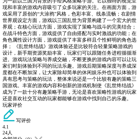
为一款以三国为背景的手绘风格策略手游。它以独特的视觉呈
现和丰富的游戏内容吸引了众多玩家的关注。在画面方面，游
戏采用了原创的“大涂鸦”风格，色彩丰富、线条流畅；在剧情
世界观设定方面，游戏以三国乱世为背景构建了一个宏大的世
界观；在核心玩法方面，游戏实现了策略与战斗的完美结合；
在战斗特色方面，游戏提供了自由搭配与实时激战的功能；在
角色属性设计方面，游戏提供了丰富多样且个性鲜明的角色选
择； 《乱世终结战》游戏体验还是比较符合轻量策略游戏的
设计，新手期资源奖励丰富，玩家们可以跟随任务进程循循渐
进。游戏玩法策略与养成交融，不断更换的游戏内容可以让玩
家们时刻体验到不同的玩法乐趣。游戏后期策略深度与养成深
度都在不断加深，让大家除却简单的休闲娱乐外也可以体验到
具有思考与策略的玩法，整体来说还是一个比较有趣的策略三
国游戏。丰富的游戏内容和创新的游戏机制使《乱世终结战》
成为了一款十分有趣策略手游，无论是喜欢策略性游戏的玩家
还是喜欢社交互动的玩家都能够在游戏中找到自己的乐趣。
玩家评价
写评价
4.1
24
人