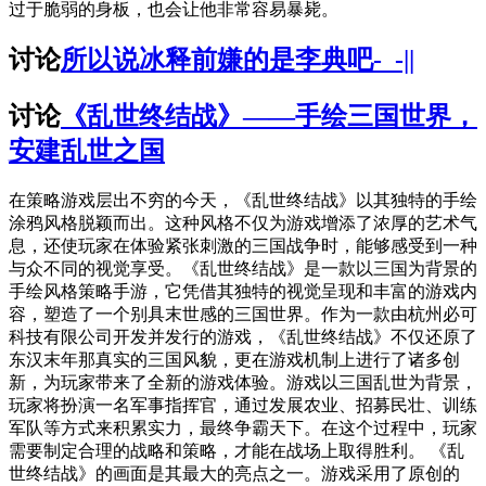
过于脆弱的身板，也会让他非常容易暴毙。
讨论
所以说冰释前嫌的是李典吧-_-||
讨论
《乱世终结战》——手绘三国世界，
安建乱世之国
在策略游戏层出不穷的今天，《乱世终结战》以其独特的手绘
涂鸦风格脱颖而出。这种风格不仅为游戏增添了浓厚的艺术气
息，还使玩家在体验紧张刺激的三国战争时，能够感受到一种
与众不同的视觉享受。《乱世终结战》是一款以三国为背景的
手绘风格策略手游，它凭借其独特的视觉呈现和丰富的游戏内
容，塑造了一个别具末世感的三国世界。作为一款由杭州必可
科技有限公司开发并发行的游戏，《乱世终结战》不仅还原了
东汉末年那真实的三国风貌，更在游戏机制上进行了诸多创
新，为玩家带来了全新的游戏体验。游戏以三国乱世为背景，
玩家将扮演一名军事指挥官，通过发展农业、招募民壮、训练
军队等方式来积累实力，最终争霸天下。在这个过程中，玩家
需要制定合理的战略和策略，才能在战场上取得胜利。 《乱
世终结战》的画面是其最大的亮点之一。游戏采用了原创的