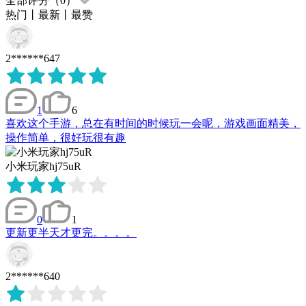
全部评分（
0
）
热门
丨
最新
丨
最赞
2******647
1
6
喜欢这个手游，总在有时间的时候玩一会呢，游戏画面精美，
操作简单，很好玩很有趣
小米玩家hj75uR
0
1
更新更半天才更完。。。。
2******640