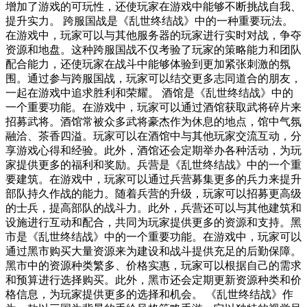
增加了游戏的可玩性，还使玩家在游戏中能够不断挑战自我、
提升实力。 跨服国战是《乱世终结战》中的一种重要玩法。
在游戏中，玩家可以与其他服务器的玩家进行实时对战，争夺
资源和地盘。这种跨服国战不仅考验了玩家的策略能力和团队
配合能力，还使玩家在战斗中能够体验到更加紧张刺激的氛
围。通过参与跨服国战，玩家可以结交更多志同道合的朋友，
一起在游戏中追求胜利和荣耀。 酒馆是《乱世终结战》中的
一个重要功能。在游戏中，玩家可以通过酒馆获取武将碎片来
招募武将。酒馆常被众多武将豪杰作为休息的地点，馆中气氛
融洽、茶香四溢。玩家可以在酒馆中与其他玩家交流互动，分
享游戏心得和经验。此外，酒馆还会定期举办各种活动，为玩
家提供更多的福利和奖励。兵营是《乱世终结战》中的一个重
要建筑。在游戏中，玩家可以通过兵营募集更多的兵力来提升
部队持久作战的能力。随着兵营的升级，玩家可以招募更高级
的士兵，提高部队的战斗力。此外，兵营还可以与其他建筑和
设施进行互动和配合，共同为玩家提供更多的资源和支持。黑
市是《乱世终结战》中的一个重要功能。在游戏中，玩家可以
通过黑市购买大量资源来为建设和战斗提供充足的后勤保障。
黑市中的资源种类繁多、价格实惠，玩家可以根据自己的需求
和预算进行选择购买。此外，黑市还会定期更新资源种类和价
格信息，为玩家提供更多的选择和机会。 《乱世终结战》作