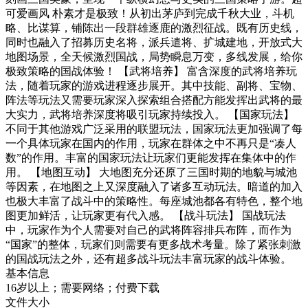
可爱画风 朴素才是极致！从初出茅庐到完成千秋大业，斗机
略、比谋算，铺陈出一段群雄逐鹿的激烈征战。既有历史线，
同时也融入了招募历史名将，派兵遣将、扩城建地，开放式大
地图场景，全天候激烈国战，局势瞬息万变，多线发展，给你
极致策略的国战体验！ 【武将培养】 富含深度的武将培养玩
法，随着玩家的游戏进程逐步展开。其中技能、副将、宝物、
阵法等玩法又需要玩家深入探索组合搭配方能发挥出武将的最
大实力，武将培养深度将吸引玩家持续投入。 【国家玩法】
不同于其他游戏广泛采用的联盟玩法，国家玩法更加强调了每
一个具体玩家在国内的作用，玩家在群体之中不再只是“凑人
数”的作用。丰富的国家玩法让玩家们更能发挥在集体中的作
用。 【地图互动】 大地图充分还原了三国时期的地貌与城池
等因素，在地图之上又深度融入了诸多互动玩法。暗道的加入
也极大丰富了战斗中的策略性。每座城池都各有特色，整个地
图更加鲜活，让玩家更有代入感。 【战斗玩法】 国战玩法
中，玩家作为个人需要对自己的武将阵容排兵布阵，而作为
“国家”的整体，玩家们则需要有更多战术考量。除了紧张刺激
的国战玩法之外，还有超多战斗玩法丰富玩家的战斗体验。
基本信息
16岁以上；需要网络；付费下载
文件大小