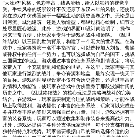
“大涂鸦”风格，色彩丰富，线条流畅，给人以独特的视觉享
受。手绘风格的场景设计不仅还原了东汉末年的风貌，还使玩
家在游戏中仿佛置身于一幅幅生动的历史画卷之中。无论是山
川河流、城池建筑，还是人物造型，都经过精心绘制，细节之
处尽显匠心独运。此外，游戏的界面UI设计简洁明了，操作
起来非常方便，让玩家更专注于游戏的战斗和策略。 《乱世
终结战》以三国乱世为背景，构建了一个宏大的世界观。在游
戏中，玩家将扮演一名军事指挥官，可以选择加入刘备、曹操
或孙权中的任何一个势力，也可以选择成为自己的国王，挑战
三国霸主的地位。游戏通过丰富的任务系统和剧情设定，将玩
家带入了一个充满混乱和危险的世界。在这里，玩家需要与其
他玩家进行激烈的战斗，争夺资源和地盘，最终实现一统天下
的目标。游戏的世界观设定不仅符合历史背景，还通过丰富的
剧情和人物塑造，使玩家在游戏中仿佛置身于那段波澜壮阔的
历史之中。 《乱世终结战》的核心玩法是策略与战斗的完美
结合。在游戏中，玩家需要制定合理的战略和策略，才能在战
场上取得胜利。游戏提供了丰富的任务系统，玩家可以完成任
务并获得丰厚的奖励来增强自己的力量。同时，游戏还拥有丰
富的装备系统，玩家可以通过收集和制作装备来提高战斗力。
此外，游戏还提供了各种分支供玩家选择，每个分支都有自己
独特的特点和优势。玩家需要根据自己的策略选择合适的分