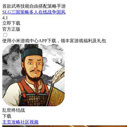
首款武将技能自由搭配策略手游
SLG
三国
策略
多人在线
战争
国风
4.1
立即下载
官方正版
使用小米游戏中心APP
下载
，领丰富游戏
福利
及
礼包
乱世终结战
下载
主页
攻略
社区
视频