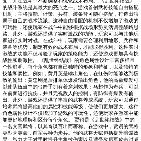
支，并在战斗中不断调整和优化战术布局。 《乱世终结战》
的战斗系统是其最大的亮点之一。游戏首创武将技能自由搭配
机制，主将技能、计策、兵符、装备皆可随心搭配，打造出独
属于自己的战术流派。这种自由搭配的机制不仅增加了游戏的
可玩性，还使玩家在战斗中能够根据战场形势灵活调整战略思
路。此外，游戏还提供了实时激战的功能，玩家可以与其他玩
家进行实时对战。在战斗中，玩家需要合理利用地形、兵种和
装备等优势，制定有效的战术布局，才能取得胜利。这种实时
激战的功能不仅考验了玩家的策略能力，还使游戏更加具有挑
战性和刺激性。 《乱世终结战》的角色属性设计丰富多样且
个性鲜明。每个角色都有自己独特的形象和特征，以及独特的
技能和属性。例如，黄月英是输出角色，在扛伤时能够达到极
致的输出；黄忠则是后排单体爆发输出角色，他的高额爆发可
以使队伍当中的弓箭手拥有着穿刺效果；马超作为奇兵，可以
在前面进行抗伤，并且无视敌人的控制，有防御有爆发有输
出。此外，游戏还提供了丰富的武将养成系统，玩家可以通过
培养武将提高他们的属性和技能等级，使他们更加强大。这种
角色属性设计不仅增加了游戏的可玩性，还使玩家在游戏中能
够更好地理解和区分每个角色。 贾诩是《乱世终结战》中的
一名文官武将，以其奇谋百出而著称。在游戏中，贾诩的武将
类型为英豪，前军兵种为步兵。他的武将天赋包括提升暗谋效
果、智力大于对手时提升主将技伤害以及遭受敌后军攻击时减