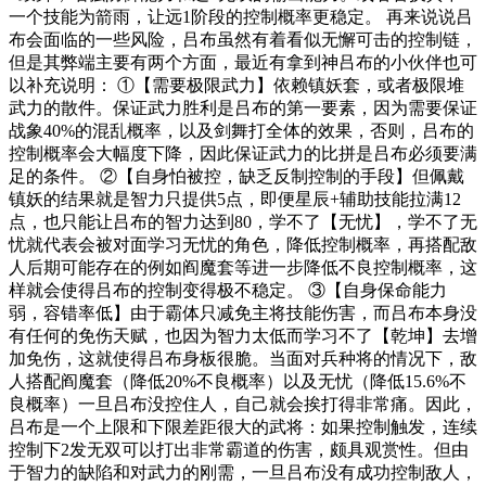
一个技能为箭雨，让远1阶段的控制概率更稳定。 再来说说吕
布会面临的一些风险，吕布虽然有着看似无懈可击的控制链，
但是其弊端主要有两个方面，最近有拿到神吕布的小伙伴也可
以补充说明： ①【需要极限武力】依赖镇妖套，或者极限堆
武力的散件。保证武力胜利是吕布的第一要素，因为需要保证
战象40%的混乱概率，以及剑舞打全体的效果，否则，吕布的
控制概率会大幅度下降，因此保证武力的比拼是吕布必须要满
足的条件。 ②【自身怕被控，缺乏反制控制的手段】但佩戴
镇妖的结果就是智力只提供5点，即便星辰+辅助技能拉满12
点，也只能让吕布的智力达到80，学不了【无忧】，学不了无
忧就代表会被对面学习无忧的角色，降低控制概率，再搭配敌
人后期可能存在的例如阎魔套等进一步降低不良控制概率，这
样就会使得吕布的控制变得极不稳定。 ③【自身保命能力
弱，容错率低】由于霸体只减免主将技能伤害，而吕布本身没
有任何的免伤天赋，也因为智力太低而学习不了【乾坤】去增
加免伤，这就使得吕布身板很脆。当面对兵种将的情况下，敌
人搭配阎魔套（降低20%不良概率）以及无忧（降低15.6%不
良概率）一旦吕布没控住人，自己就会挨打得非常痛。因此，
吕布是一个上限和下限差距很大的武将：如果控制触发，连续
控制下2发无双可以打出非常霸道的伤害，颇具观赏性。但由
于智力的缺陷和对武力的刚需，一旦吕布没有成功控制敌人，