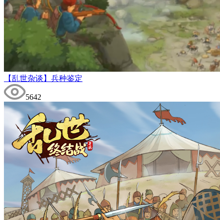
【乱世杂谈】兵种鉴定
5642