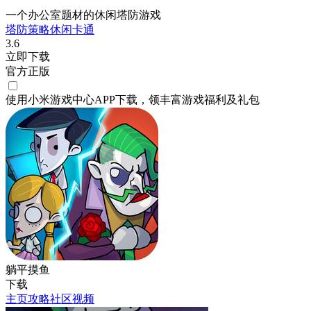
一个办公室题材的休闲塔防游戏
塔防
策略
休闲
卡通
3.6
立即下载
官方正版
使用小米游戏中心APP
下载
，领丰富游戏
福利
及
礼包
躺平摸鱼
下载
主页
攻略
社区
视频