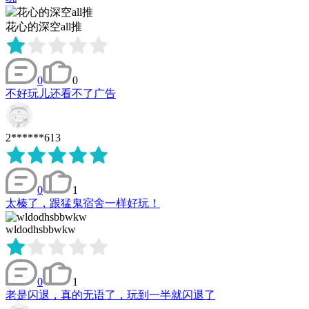
花心的深空all推
0
0
不好玩儿还看不了广告
2******613
0
1
太榛了，跟猛鬼宿舍一样好玩！
wldodhsbbwkw
0
1
老是闪退，真的无语了，玩到一半就闪退了