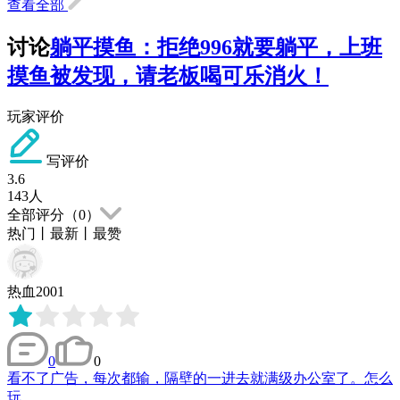
查看全部
讨论
躺平摸鱼：拒绝996就要躺平，上班
摸鱼被发现，请老板喝可乐消火！
玩家评价
写评价
3.6
143
人
全部评分（
0
）
热门
丨
最新
丨
最赞
热血2001
0
0
看不了广告，每次都输，隔壁的一进去就满级办公室了。怎么
玩