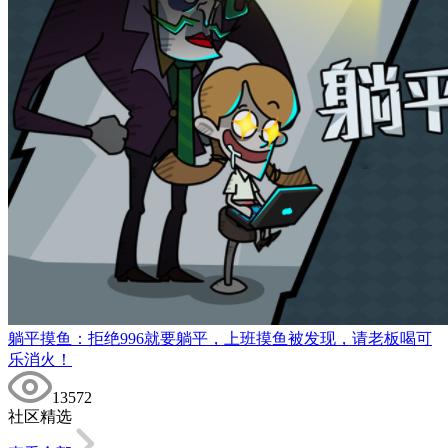
躺平摸鱼：拒绝996就要躺平，上班摸鱼被发现，请老板喝可
乐消火！
13572
社区精选