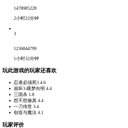
1478985228
2小时22分钟
3
1236844799
1小时32分钟
玩此游戏的玩家还喜欢
忍者必须死3
4.6
崩坏3-曙梦向明
4.4
三国杀
1.8
想不想修真
4.4
一刀传世
3.4
创造与魔法
4.1
玩家评价