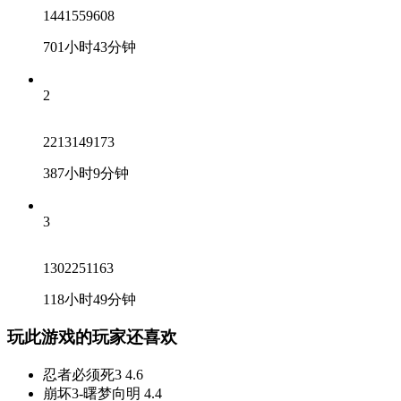
1441559608
701小时43分钟
2
2213149173
387小时9分钟
3
1302251163
118小时49分钟
玩此游戏的玩家还喜欢
忍者必须死3
4.6
崩坏3-曙梦向明
4.4