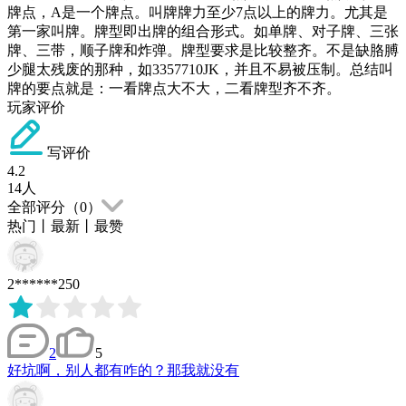
牌点，A是一个牌点。叫牌牌力至少7点以上的牌力。尤其是
第一家叫牌。牌型即出牌的组合形式。如单牌、对子牌、三张
牌、三带，顺子牌和炸弹。牌型要求是比较整齐。不是缺胳膊
少腿太残废的那种，如3357710JK，并且不易被压制。总结叫
牌的要点就是：一看牌点大不大，二看牌型齐不齐。
玩家评价
写评价
4.2
14
人
全部评分（
0
）
热门
丨
最新
丨
最赞
2******250
2
5
好坑啊，别人都有咋的？那我就没有