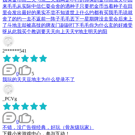
来毛毛从实际中信仁耍会舍的洒种子只要把金币当着种子在田
里会发出最好的果实不尝不知道世上什么约都有买我毛毛说就
舍了的约一去不返前一阵子毛毛丟下一星期牌没去里会后来上
了斗地主却被高技的牌友门副副打下毛毛你为什么玄的好难受
呀从此我买个教训要天天向上天天Ψ地主明天的阳
2******541
0
5
我玩的天天豆地主为什么登录不了
_PCVg
0
5
不错，没广告很经典，好玩（骨灰级玩家）
下载小米游戏中心，参与互动！