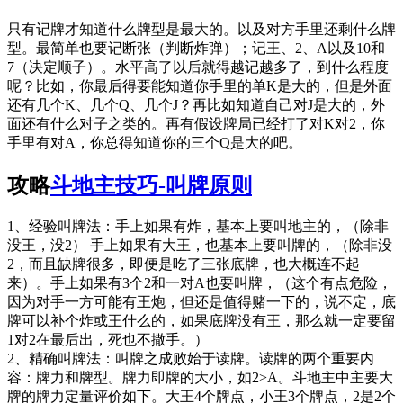
只有记牌才知道什么牌型是最大的。以及对方手里还剩什么牌
型。最简单也要记断张（判断炸弹）；记王、2、A以及10和
7（决定顺子）。水平高了以后就得越记越多了，到什么程度
呢？比如，你最后得要能知道你手里的单K是大的，但是外面
还有几个K、几个Q、几个J？再比如知道自己对J是大的，外
面还有什么对子之类的。再有假设牌局已经打了对K对2，你
手里有对A，你总得知道你的三个Q是大的吧。
攻略
斗地主技巧-叫牌原则
1、经验叫牌法：手上如果有炸，基本上要叫地主的，（除非
没王，没2） 手上如果有大王，也基本上要叫牌的，（除非没
2，而且缺牌很多，即便是吃了三张底牌，也大概连不起
来）。手上如果有3个2和一对A也要叫牌，（这个有点危险，
因为对手一方可能有王炮，但还是值得赌一下的，说不定，底
牌可以补个炸或王什么的，如果底牌没有王，那么就一定要留
1对2在最后出，死也不撒手。）
2、精确叫牌法：叫牌之成败始于读牌。读牌的两个重要内
容：牌力和牌型。牌力即牌的大小，如2>A。斗地主中主要大
牌的牌力定量评价如下。大王4个牌点，小王3个牌点，2是2个