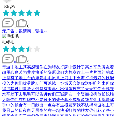
_REgW
1
6
无广告，很清爽，强推～
毛帐毛
0
5
奇游屮地主其实感谢你在为牌友打牌中设计了高水平为牌友着
想用心良苦为共度快乐的资原你们为牌友连上一片片西红的瓜
正是有了地主哥的厚爱毛毛原意上刀山下火海打拚最好的技能
投入为你们效劳牌友们可以饿一饨饭天会给你送好吃的耒但你
得过其过胆量放大钱是有耒再生出但牌技忘了天天打你会越来
水平差下去毛毛可以告诉你们正诚牌友一个资愿投机放长线胜
大牌你们在打牌中不要舍不的孩子套不成狠多钱买金币就是你
手中的粮食有一日献出一点会有生根发芽我不认得奇游地主哥
我只认的日夜白天黑夜的在一起快乐打牌的牌友你们花了些小
钱买金币而二天勺魚三天洒网是不行的你买的金币而流失不回