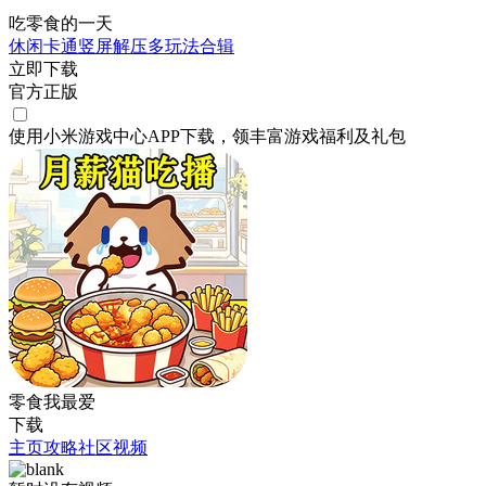
吃零食的一天
休闲
卡通
竖屏
解压
多玩法合辑
立即下载
官方正版
使用小米游戏中心APP
下载
，领丰富游戏
福利
及
礼包
零食我最爱
下载
主页
攻略
社区
视频