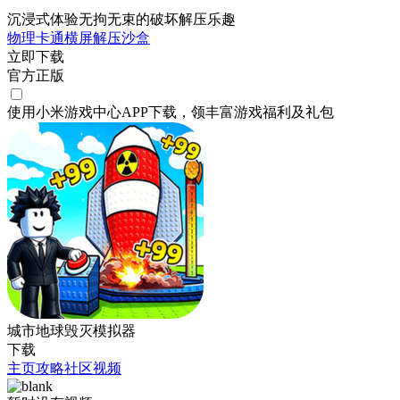
沉浸式体验无拘无束的破坏解压乐趣
物理
卡通
横屏
解压
沙盒
立即下载
官方正版
使用小米游戏中心APP
下载
，领丰富游戏
福利
及
礼包
城市地球毁灭模拟器
下载
主页
攻略
社区
视频