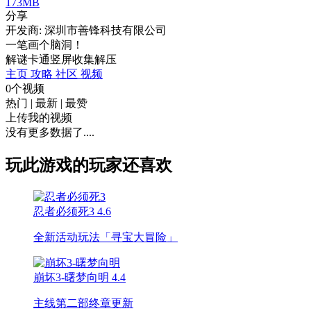
173MB
分享
开发商: 深圳市善锋科技有限公司
一笔画个脑洞！
解谜
卡通
竖屏
收集
解压
主页
攻略
社区
视频
0个视频
热门
|
最新
|
最赞
上传我的视频
没有更多数据了....
玩此游戏的玩家还喜欢
忍者必须死3
4.6
全新活动玩法「寻宝大冒险」
崩坏3-曙梦向明
4.4
主线第二部终章更新