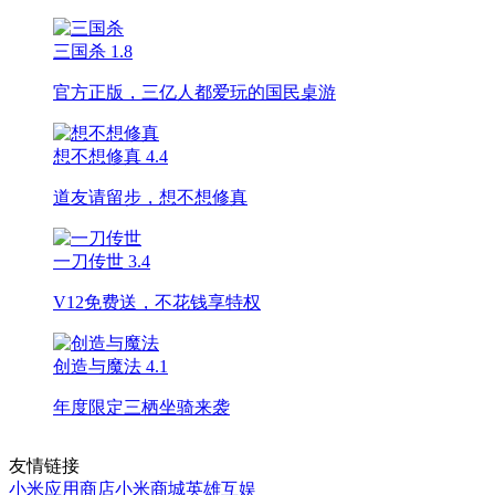
三国杀
1.8
官方正版，三亿人都爱玩的国民桌游
想不想修真
4.4
道友请留步，想不想修真
一刀传世
3.4
V12免费送，不花钱享特权
创造与魔法
4.1
年度限定三栖坐骑来袭
友情链接
小米应用商店
小米商城
英雄互娱