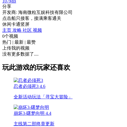
107MB
分享
开发商: 海南微粒互娱科技有限公司
点击船只接客，接满乘客通关
休闲
卡通
竖屏
主页
攻略
社区
视频
0个视频
热门
|
最新
|
最赞
上传我的视频
没有更多数据了....
玩此游戏的玩家还喜欢
忍者必须死3
4.6
全新活动玩法「寻宝大冒险」
崩坏3-曙梦向明
4.4
主线第二部终章更新