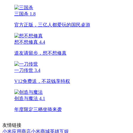
三国杀
1.8
官方正版，三亿人都爱玩的国民桌游
想不想修真
4.4
道友请留步，想不想修真
一刀传世
3.4
V12免费送，不花钱享特权
创造与魔法
4.1
年度限定三栖坐骑来袭
友情链接
小米应用商店
小米商城
英雄互娱