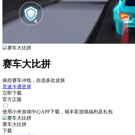
赛车大比拼
操控赛车冲线，自选多款皮肤
竞速
卡通
竖屏
立即下载
官方正版
使用小米游戏中心APP
下载
，领丰富游戏
福利
及
礼包
赛车大比拼
下载