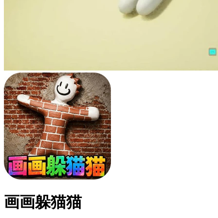
画画躲猫猫