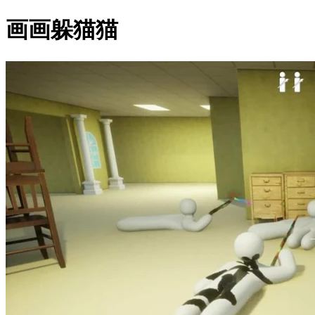
画画躲猫猫