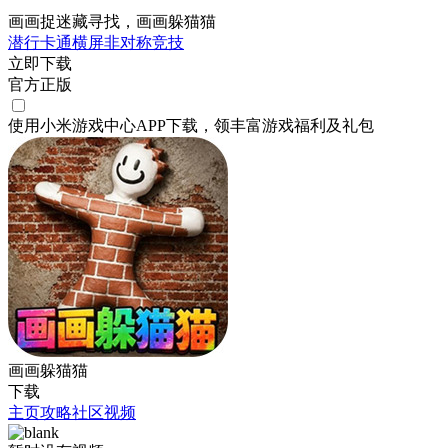
画画捉迷藏寻找，画画躲猫猫
潜行
卡通
横屏
非对称竞技
立即下载
官方正版
使用小米游戏中心APP
下载
，领丰富游戏
福利
及
礼包
画画躲猫猫
下载
主页
攻略
社区
视频