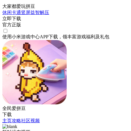
大家都爱玩拼豆
休闲
卡通
竖屏
益智
解压
立即下载
官方正版
使用小米游戏中心APP
下载
，领丰富游戏
福利
及
礼包
全民爱拼豆
下载
主页
攻略
社区
视频