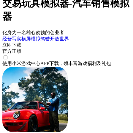
交易玩具模拟器-汽车销售模拟
器
化身为一名雄心勃勃的创业者
经营
写实
横屏
模拟
驾驶
开放世界
立即下载
官方正版
使用小米游戏中心APP
下载
，领丰富游戏
福利
及
礼包