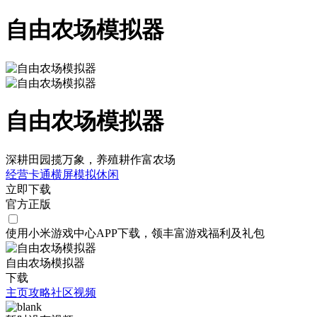
自由农场模拟器
自由农场模拟器
深耕田园揽万象，养殖耕作富农场
经营
卡通
横屏
模拟
休闲
立即下载
官方正版
使用小米游戏中心APP
下载
，领丰富游戏
福利
及
礼包
自由农场模拟器
下载
主页
攻略
社区
视频