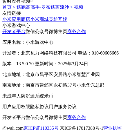
暂时没有视频~
首页
>
逃跑高高手-罗布逃离流沙
>
视频
友情链接
小米应用商店
小米商城
英雄互娱
小米游戏中心
开发者平台
微信公众号
微博主页
商务合作
应用名称：小米游戏中心
开发者：北京瓦力网络科技有限公司 电话：010-60606666
版本：13.5.0.70 更新时间：2025年3月24日
北京地址：北京市昌平区安居路小米智慧产业园
南京地址：南京市建邺区永初路37号小米华东总部
未成年人防沉迷系统
米币
用户应用权限
隐私协议
用户服务协议
开发者平台
微信公众号
微博主页
商务合作
@wali.com
京ICP证110335号
京ICP备17017388号-1
营业执照