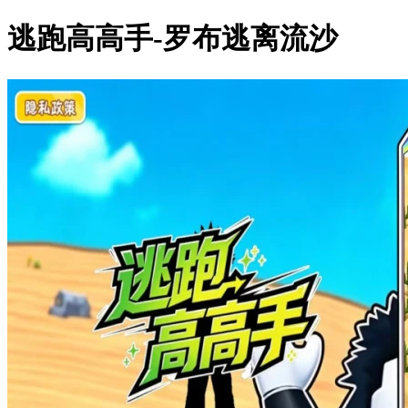
逃跑高高手-罗布逃离流沙