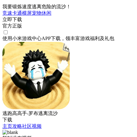
我要锻炼速度逃离危险的流沙！
竞速
卡通
横屏
宠物
休闲
立即下载
官方正版
使用小米游戏中心APP
下载
，领丰富游戏
福利
及
礼包
逃跑高高手-罗布逃离流沙
下载
主页
攻略
社区
视频