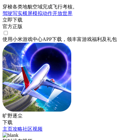
穿梭各类地貌空域完成飞行考核。
驾驶
写实
横屏
模拟
动作
开放世界
立即下载
官方正版
使用小米游戏中心APP
下载
，领丰富游戏
福利
及
礼包
旷野逐尘
下载
主页
攻略
社区
视频