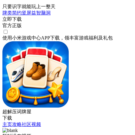
只要识字就能玩上一整天
牌类
简约
竖屏
益智
脑洞
立即下载
官方正版
使用小米游戏中心APP
下载
，领丰富游戏
福利
及
礼包
超解压词牌屋
下载
主页
攻略
社区
视频