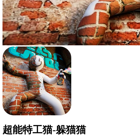
超能特工猫-躲猫猫