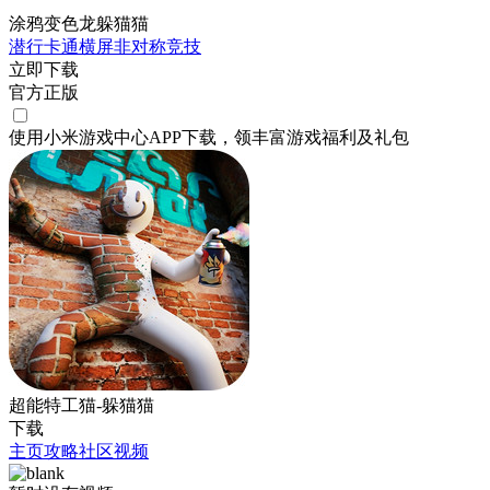
涂鸦变色龙躲猫猫
潜行
卡通
横屏
非对称竞技
立即下载
官方正版
使用小米游戏中心APP
下载
，领丰富游戏
福利
及
礼包
超能特工猫-躲猫猫
下载
主页
攻略
社区
视频