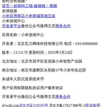
暂时没有视频~
首页
>
超能特工猫-躲猫猫
>
视频
友情链接
小米应用商店
小米商城
英雄互娱
小米游戏中心
开发者平台
微信公众号
微博主页
商务合作
应用名称：小米游戏中心
开发者：北京瓦力网络科技有限公司 电话：010-60606666
版本：13.5.0.70 更新时间：2025年3月24日
北京地址：北京市昌平区安居路小米智慧产业园
南京地址：南京市建邺区永初路37号小米华东总部
未成年人防沉迷系统
米币
用户应用权限
隐私协议
用户服务协议
开发者平台
微信公众号
微博主页
商务合作
@wali.com
京ICP证110335号
京ICP备17017388号-1
营业执照