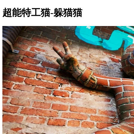
超能特工猫-躲猫猫