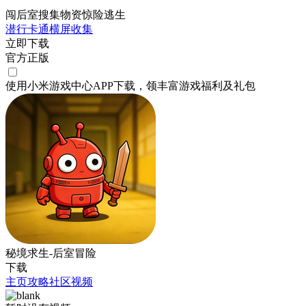
闯后室搜集物资惊险逃生
潜行
卡通
横屏
收集
立即下载
官方正版
使用小米游戏中心APP
下载
，领丰富游戏
福利
及
礼包
秘境求生-后室冒险
下载
主页
攻略
社区
视频