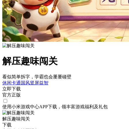
解压趣味闯关
看似简单拆字，学霸也会屡屡碰壁
休闲
卡通
国风
竖屏
益智
立即下载
官方正版
使用小米游戏中心APP
下载
，领丰富游戏
福利
及
礼包
解压趣味闯关
下载