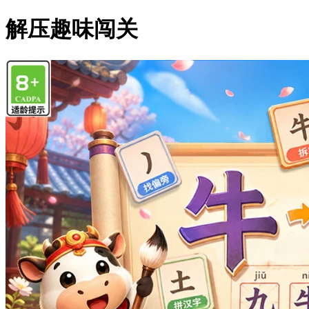
解压趣味闯关