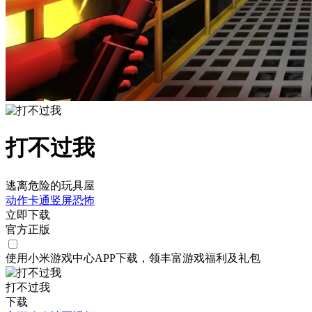
打不过我
逃离危险的玩具屋
动作
卡通
竖屏
恐怖
立即下载
官方正版
使用小米游戏中心APP
下载
，领丰富游戏
福利
及
礼包
打不过我
下载