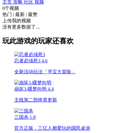
主页
攻略
社区
视频
0个视频
热门
|
最新
|
最赞
上传我的视频
没有更多数据了....
玩此游戏的玩家还喜欢
忍者必须死3
4.6
全新活动玩法「寻宝大冒险」
崩坏3-曙梦向明
4.4
主线第二部终章更新
三国杀
1.8
官方正版，三亿人都爱玩的国民桌游