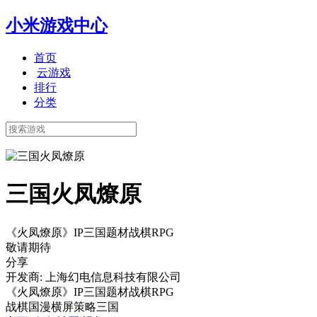
小米游戏中心
首页
云游戏
排行
分类
三国火凤燎原
《火凤燎原》IP三国题材战棋RPG
敬请期待
分享
开发商: 上海幻电信息科技有限公司
《火凤燎原》IP三国题材战棋RPG
战棋
国漫
横屏
策略
三国