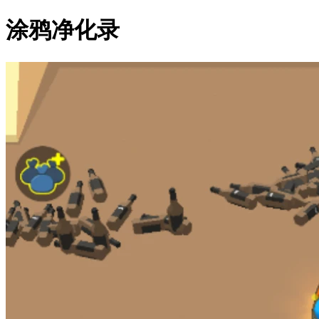
涂鸦净化录