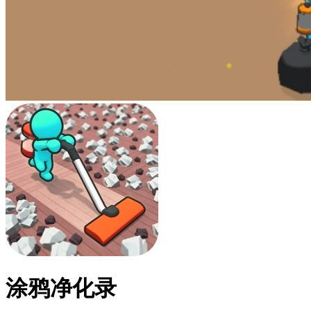
涂鸦净化录