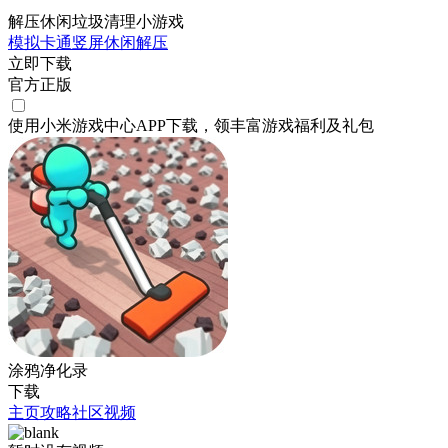
解压休闲垃圾清理小游戏
模拟
卡通
竖屏
休闲
解压
立即下载
官方正版
使用小米游戏中心APP
下载
，领丰富游戏
福利
及
礼包
涂鸦净化录
下载
主页
攻略
社区
视频