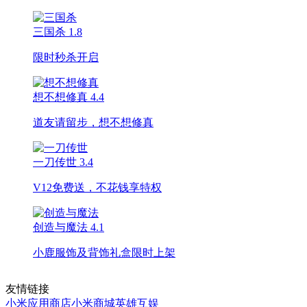
三国杀
1.8
限时秒杀开启
想不想修真
4.4
道友请留步，想不想修真
一刀传世
3.4
V12免费送，不花钱享特权
创造与魔法
4.1
小鹿服饰及背饰礼盒限时上架
友情链接
小米应用商店
小米商城
英雄互娱