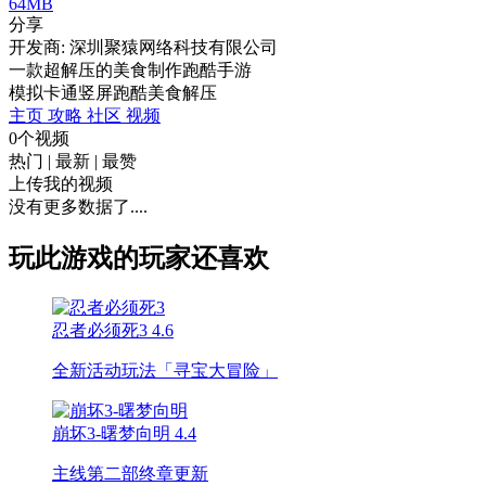
64MB
分享
开发商: 深圳聚猿网络科技有限公司
一款超解压的美食制作跑酷手游
模拟
卡通
竖屏
跑酷
美食
解压
主页
攻略
社区
视频
0个视频
热门
|
最新
|
最赞
上传我的视频
没有更多数据了....
玩此游戏的玩家还喜欢
忍者必须死3
4.6
全新活动玩法「寻宝大冒险」
崩坏3-曙梦向明
4.4
主线第二部终章更新