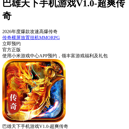
巴雄天下手机游戏V1.0-超爽传
奇
2026年度爆款攻速高爆传奇
传奇
横屏
放置挂机
MMORPG
立即预约
官方正版
使用小米游戏中心APP
预约
，领丰富游戏
福利
及
礼包
巴雄天下手机游戏V1.0-超爽传奇