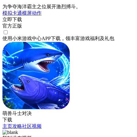
为争夺海洋霸主之位展开激烈搏斗。
模拟
卡通
横屏
动作
立即下载
官方正版
使用小米游戏中心APP
下载
，领丰富游戏
福利
及
礼包
萌兽斗士对决
下载
主页
攻略
社区
视频