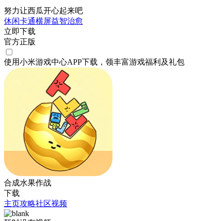
努力让西瓜开心起来吧
休闲
卡通
横屏
益智
治愈
立即下载
官方正版
使用小米游戏中心APP
下载
，领丰富游戏
福利
及
礼包
合成水果作战
下载
主页
攻略
社区
视频