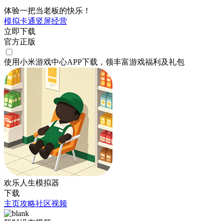
体验一把当老板的快乐！
模拟
卡通
竖屏
经营
立即下载
官方正版
使用小米游戏中心APP
下载
，领丰富游戏
福利
及
礼包
欢乐人生模拟器
下载
主页
攻略
社区
视频