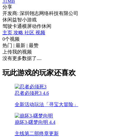
31MB
分享
开发商: 深圳翎志网络科技有限公司
休闲益智小游戏
驾驶
卡通
横屏
动作
休闲
主页
攻略
社区
视频
0个视频
热门
|
最新
|
最赞
上传我的视频
没有更多数据了....
玩此游戏的玩家还喜欢
忍者必须死3
4.6
全新活动玩法「寻宝大冒险」
崩坏3-曙梦向明
4.4
主线第二部终章更新