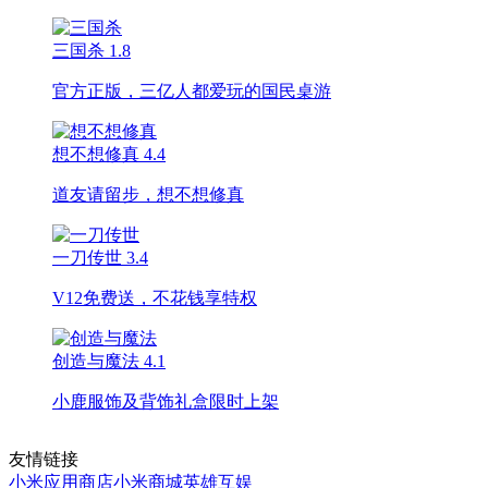
三国杀
1.8
官方正版，三亿人都爱玩的国民桌游
想不想修真
4.4
道友请留步，想不想修真
一刀传世
3.4
V12免费送，不花钱享特权
创造与魔法
4.1
小鹿服饰及背饰礼盒限时上架
友情链接
小米应用商店
小米商城
英雄互娱