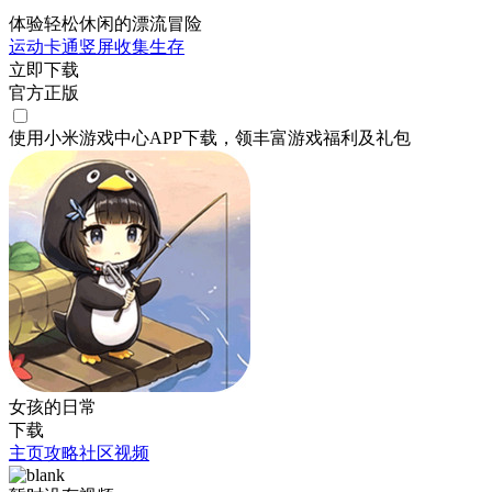
体验轻松休闲的漂流冒险
运动
卡通
竖屏
收集
生存
立即下载
官方正版
使用小米游戏中心APP
下载
，领丰富游戏
福利
及
礼包
女孩的日常
下载
主页
攻略
社区
视频