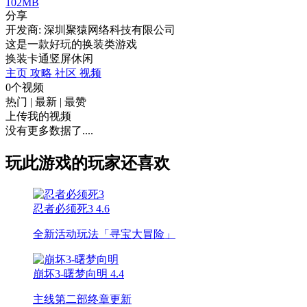
102MB
分享
开发商: 深圳聚猿网络科技有限公司
这是一款好玩的换装类游戏
换装
卡通
竖屏
休闲
主页
攻略
社区
视频
0个视频
热门
|
最新
|
最赞
上传我的视频
没有更多数据了....
玩此游戏的玩家还喜欢
忍者必须死3
4.6
全新活动玩法「寻宝大冒险」
崩坏3-曙梦向明
4.4
主线第二部终章更新