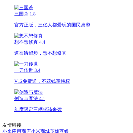
三国杀
1.8
官方正版，三亿人都爱玩的国民桌游
想不想修真
4.4
道友请留步，想不想修真
一刀传世
3.4
V12免费送，不花钱享特权
创造与魔法
4.1
年度限定三栖坐骑来袭
友情链接
小米应用商店
小米商城
英雄互娱