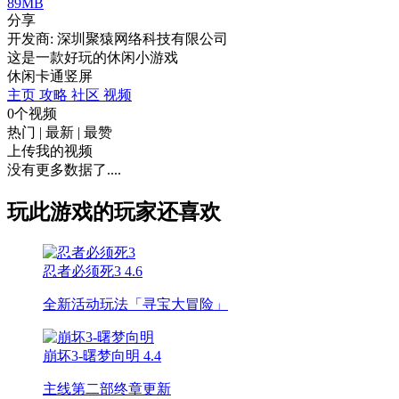
89MB
分享
开发商: 深圳聚猿网络科技有限公司
这是一款好玩的休闲小游戏
休闲
卡通
竖屏
主页
攻略
社区
视频
0个视频
热门
|
最新
|
最赞
上传我的视频
没有更多数据了....
玩此游戏的玩家还喜欢
忍者必须死3
4.6
全新活动玩法「寻宝大冒险」
崩坏3-曙梦向明
4.4
主线第二部终章更新