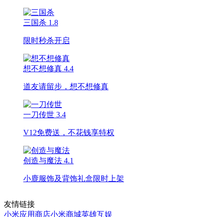
三国杀
1.8
限时秒杀开启
想不想修真
4.4
道友请留步，想不想修真
一刀传世
3.4
V12免费送，不花钱享特权
创造与魔法
4.1
小鹿服饰及背饰礼盒限时上架
友情链接
小米应用商店
小米商城
英雄互娱