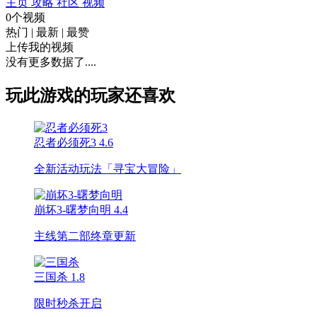
主页
攻略
社区
视频
0个视频
热门
|
最新
|
最赞
上传我的视频
没有更多数据了....
玩此游戏的玩家还喜欢
忍者必须死3
4.6
全新活动玩法「寻宝大冒险」
崩坏3-曙梦向明
4.4
主线第二部终章更新
三国杀
1.8
限时秒杀开启