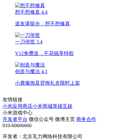
想不想修真
4.4
道友请留步，想不想修真
一刀传世
3.4
V12免费送，不花钱享特权
创造与魔法
4.1
小鹿服饰及背饰礼盒限时上架
友情链接
小米应用商店
小米商城
英雄互娱
小米游戏中心
开发者平台
微信公众号
微博主页
商务合作
010-60606666
开发者：北京瓦力网络科技有限公司