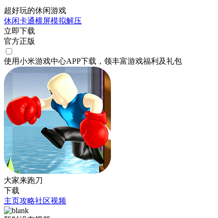
超好玩的休闲游戏
休闲
卡通
横屏
模拟
解压
立即下载
官方正版
使用小米游戏中心APP
下载
，领丰富游戏
福利
及
礼包
大家来跑刀
下载
主页
攻略
社区
视频