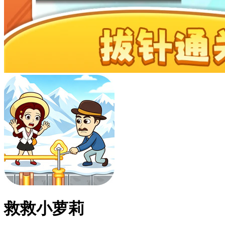
救救小萝莉