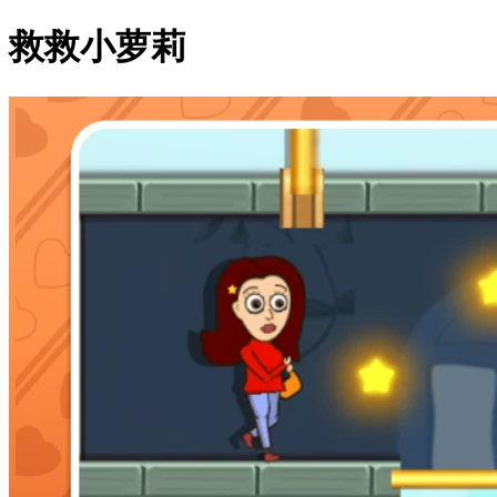
救救小萝莉