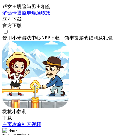
帮女主脱险与男主相会
解谜
卡通
竖屏
烧脑
收集
立即下载
官方正版
使用小米游戏中心APP
下载
，领丰富游戏
福利
及
礼包
救救小萝莉
下载
主页
攻略
社区
视频