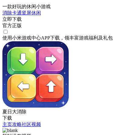
一款好玩的休闲小游戏
消除
卡通
竖屏
休闲
立即下载
官方正版
使用小米游戏中心APP
下载
，领丰富游戏
福利
及
礼包
夏日大消除
下载
主页
攻略
社区
视频