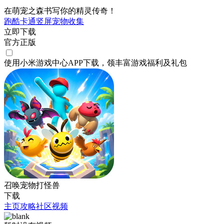
在萌宠之森书写你的精灵传奇！
跑酷
卡通
竖屏
宠物
收集
立即下载
官方正版
使用小米游戏中心APP
下载
，领丰富游戏
福利
及
礼包
召唤宠物打怪兽
下载
主页
攻略
社区
视频