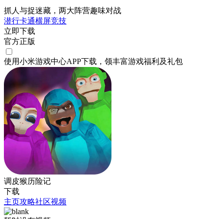
抓人与捉迷藏，两大阵营趣味对战
潜行
卡通
横屏
竞技
立即下载
官方正版
使用小米游戏中心APP
下载
，领丰富游戏
福利
及
礼包
调皮猴历险记
下载
主页
攻略
社区
视频