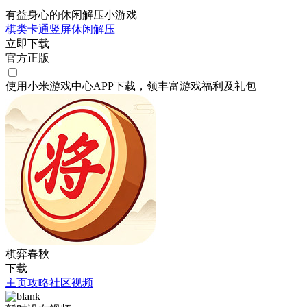
有益身心的休闲解压小游戏
棋类
卡通
竖屏
休闲
解压
立即下载
官方正版
使用小米游戏中心APP
下载
，领丰富游戏
福利
及
礼包
棋弈春秋
下载
主页
攻略
社区
视频