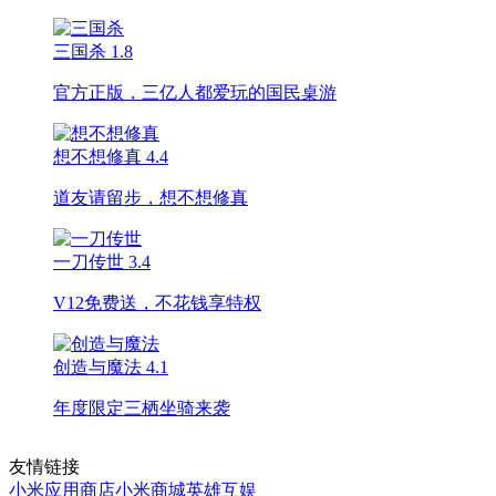
三国杀
1.8
官方正版，三亿人都爱玩的国民桌游
想不想修真
4.4
道友请留步，想不想修真
一刀传世
3.4
V12免费送，不花钱享特权
创造与魔法
4.1
年度限定三栖坐骑来袭
友情链接
小米应用商店
小米商城
英雄互娱