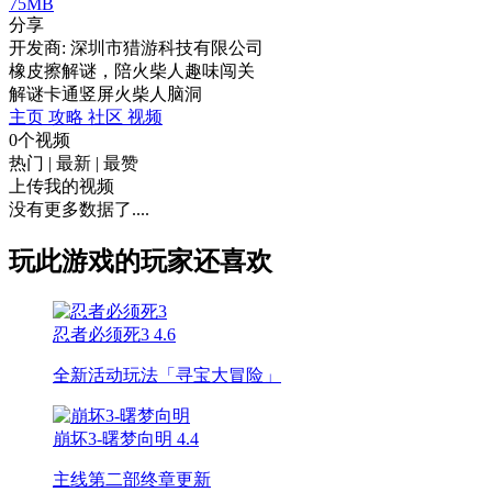
75MB
分享
开发商: 深圳市猎游科技有限公司
橡皮擦解谜，陪火柴人趣味闯关
解谜
卡通
竖屏
火柴人
脑洞
主页
攻略
社区
视频
0个视频
热门
|
最新
|
最赞
上传我的视频
没有更多数据了....
玩此游戏的玩家还喜欢
忍者必须死3
4.6
全新活动玩法「寻宝大冒险」
崩坏3-曙梦向明
4.4
主线第二部终章更新