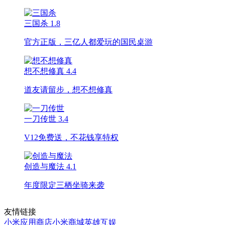
三国杀
1.8
官方正版，三亿人都爱玩的国民桌游
想不想修真
4.4
道友请留步，想不想修真
一刀传世
3.4
V12免费送，不花钱享特权
创造与魔法
4.1
年度限定三栖坐骑来袭
友情链接
小米应用商店
小米商城
英雄互娱