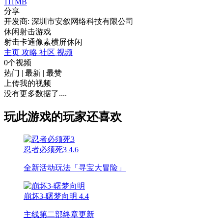
111MB
分享
开发商: 深圳市安叙网络科技有限公司
休闲射击游戏
射击
卡通
像素
横屏
休闲
主页
攻略
社区
视频
0个视频
热门
|
最新
|
最赞
上传我的视频
没有更多数据了....
玩此游戏的玩家还喜欢
忍者必须死3
4.6
全新活动玩法「寻宝大冒险」
崩坏3-曙梦向明
4.4
主线第二部终章更新