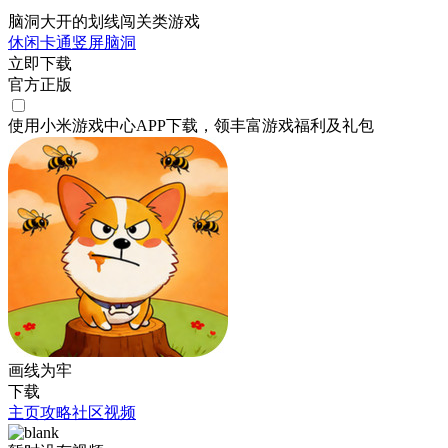
脑洞大开的划线闯关类游戏
休闲
卡通
竖屏
脑洞
立即下载
官方正版
使用小米游戏中心APP
下载
，领丰富游戏
福利
及
礼包
画线为牢
下载
主页
攻略
社区
视频