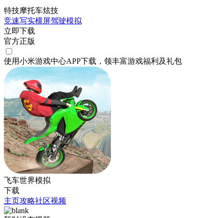
特技摩托车炫技
竞速
写实
横屏
驾驶
模拟
立即下载
官方正版
使用小米游戏中心APP
下载
，领丰富游戏
福利
及
礼包
飞车世界模拟
下载
主页
攻略
社区
视频