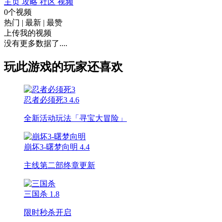
主页
攻略
社区
视频
0个视频
热门
|
最新
|
最赞
上传我的视频
没有更多数据了....
玩此游戏的玩家还喜欢
忍者必须死3
4.6
全新活动玩法「寻宝大冒险」
崩坏3-曙梦向明
4.4
主线第二部终章更新
三国杀
1.8
限时秒杀开启