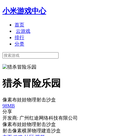
小米游戏中心
首页
云游戏
排行
分类
猎杀冒险乐园
像素布娃娃物理射击沙盒
98MB
分享
开发商: 广州红途网络科技有限公司
像素布娃娃物理射击沙盒
射击
像素
横屏
物理
建造
沙盒