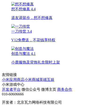
想不想修真
4.4
道友请留步，想不想修真
一刀传世
3.4
V12免费送，不花钱享特权
创造与魔法
4.1
小鹿服饰及背饰礼盒限时上架
友情链接
小米应用商店
小米商城
英雄互娱
小米游戏中心
开发者平台
微信公众号
微博主页
商务合作
010-60606666
开发者：北京瓦力网络科技有限公司