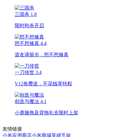
三国杀
1.8
限时秒杀开启
想不想修真
4.4
道友请留步，想不想修真
一刀传世
3.4
V12免费送，不花钱享特权
创造与魔法
4.1
小鹿服饰及背饰礼盒限时上架
友情链接
小米应用商店
小米商城
英雄互娱