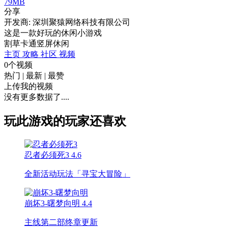
79MB
分享
开发商: 深圳聚猿网络科技有限公司
这是一款好玩的休闲小游戏
割草
卡通
竖屏
休闲
主页
攻略
社区
视频
0个视频
热门
|
最新
|
最赞
上传我的视频
没有更多数据了....
玩此游戏的玩家还喜欢
忍者必须死3
4.6
全新活动玩法「寻宝大冒险」
崩坏3-曙梦向明
4.4
主线第二部终章更新