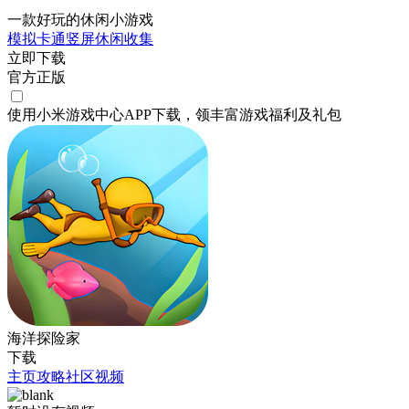
一款好玩的休闲小游戏
模拟
卡通
竖屏
休闲
收集
立即下载
官方正版
使用小米游戏中心APP
下载
，领丰富游戏
福利
及
礼包
海洋探险家
下载
主页
攻略
社区
视频