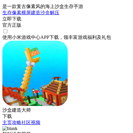
是一款复古像素风的海上沙盒生存手游
生存
像素
横屏
建造
沙盒
解压
立即下载
官方正版
使用小米游戏中心APP
下载
，领丰富游戏
福利
及
礼包
沙盒建造大师
下载
主页
攻略
社区
视频