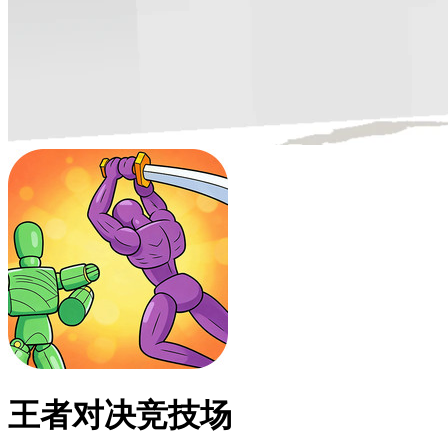
王者对决竞技场