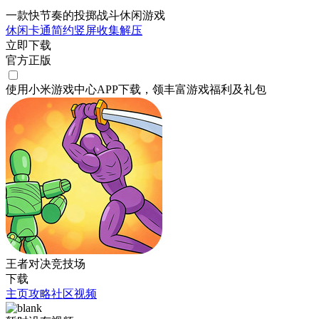
一款快节奏的投掷战斗休闲游戏
休闲
卡通
简约
竖屏
收集
解压
立即下载
官方正版
使用小米游戏中心APP
下载
，领丰富游戏
福利
及
礼包
王者对决竞技场
下载
主页
攻略
社区
视频